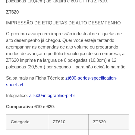
polegadas (10,4cm) de largura e 600 DPI na ZT610.
ZT620
IMPRESSÃO DE ETIQUETAS DE ALTO DESEMPENHO
O próximo avanço em impressão industrial de etiquetas de
alto desempenho já chegou. Quer você esteja tentando
acompanhar as demandas de alto volume ou procurando
modos de avançar o portfólio tecnológico de sua empresa, a
ZT620 imprime na largura de 6 polegadas (16,8cm) e 12
polegadas (30,5cm) por segundo – para não deixá-lo na mão.
Saiba mais na Ficha Técnica:
zt600-series-specification-
sheet-a4
Infografico:
ZT600-infographic-pt-br
Comparativo 610 e 620:
Categoria
ZT610
ZT620