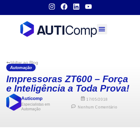
Sobre nós
Voltar ao Blog
Automação
Impressoras ZT600 – Força
e Inteligência a Toda Prova!
Auticomp
17/05/2018
Especialistas em
Nenhum Comentário
Automação