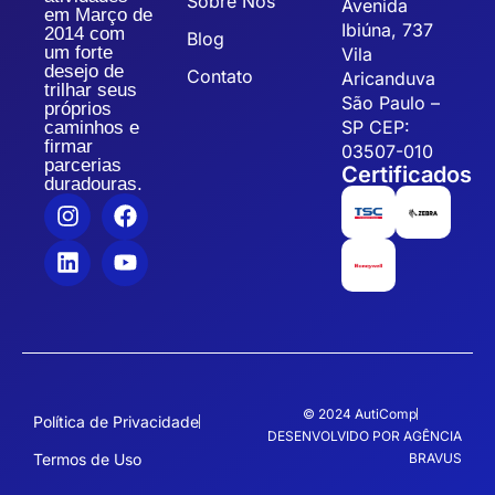
Sobre Nós
Avenida
em Março de
Ibiúna, 737
2014 com
Blog
um forte
Vila
desejo de
Contato
Aricanduva
trilhar seus
São Paulo –
próprios
SP CEP:
caminhos e
firmar
03507-010
parcerias
Certificados
duradouras.
© 2024 AutiComp
Política de Privacidade
DESENVOLVIDO POR AGÊNCIA
Termos de Uso
BRAVUS