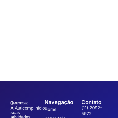
Automação
,
Coleta de dados
7 dicas para um Sistema de Gestão da
Qualidade
Sistematizar a gestão da qualidade possibilita a organização,
padronização e eficiência dos processos, refletindo na
qualidade dos produtos, redução dos custos operacionais...
Navegação
Contato
(11) 2092-
A Auticomp iniciou
Home
suas
5972
atividades