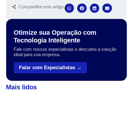
Compartilhe este artigo:
Otimize sua Operação com
Tecnologia Inteligente
Fale com nossos especialistas e descubra a solução
ideal para sua empresa.
Falar com Especialistas →
Mais lidos
Automação
,
Coleta de dados
Veja como o Zebra Workforce pode levar sua
empresa ao próximo patamar
A transformação digital no setor varejista, logístico e industrial
tem sido impulsionada por tecnologias que conectam, otimizam
e simplificam operações....