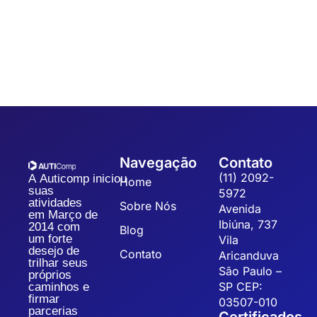
Sistematizar a gestão da qualidade possibilita a organização,
padronização e eficiência dos processos, refletindo na
qualidade dos produtos, redução dos custos operacionais...
Navegação
Contato
(11) 2092-
A Auticomp iniciou
Home
suas
5972
atividades
Sobre Nós
Avenida
em Março de
Ibiúna, 737
2014 com
Blog
um forte
Vila
desejo de
Contato
Aricanduva
trilhar seus
São Paulo –
próprios
SP CEP:
caminhos e
firmar
03507-010
parcerias