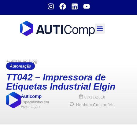
Sobre nós
Voltar ao Blog
Automação
TT042 – Impressora de
Etiquetas Industrial Elgin
Auticomp
07/11/2018
Especialistas em
Nenhum Comentário
Automação