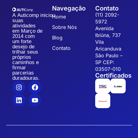
Navegação
Contato
(11) 2092-
A Auticomp iniciou
Home
suas
5972
atividades
Sobre Nós
Avenida
em Março de
Ibiúna, 737
2014 com
Blog
um forte
Vila
desejo de
Contato
Aricanduva
trilhar seus
São Paulo –
próprios
SP CEP:
caminhos e
firmar
03507-010
parcerias
Certificados
duradouras.