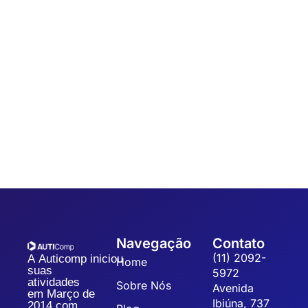
Automação
,
Coleta de dados
7 dicas para um Sistema de Gestão da
Qualidade
Sistematizar a gestão da qualidade possibilita a organização,
padronização e eficiência dos processos, refletindo na
qualidade dos produtos, redução dos custos operacionais...
Navegação
Contato
(11) 2092-
A Auticomp iniciou
Home
suas
5972
atividades
Sobre Nós
Avenida
em Março de
Ibiúna, 737
2014 com