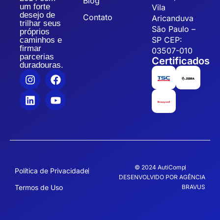
Blog
um forte
Vila
desejo de
Contato
Aricanduva
trilhar seus
São Paulo –
próprios
SP CEP:
caminhos e
firmar
03507-010
parcerias
Certificados
duradouras.
© 2024 AutiComp
Política de Privacidade
DESENVOLVIDO POR AGÊNCIA
Termos de Uso
BRAVUS