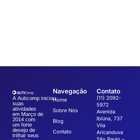
Automação
,
Coleta de dados
7 dicas para um Sistema de Gestão da
Qualidade
Sistematizar a gestão da qualidade possibilita a organização,
padronização e eficiência dos processos, refletindo na
qualidade dos produtos, redução dos custos operacionais...
Navegação
Contato
(11) 2092-
A Auticomp iniciou
Home
suas
5972
atividades
Sobre Nós
Avenida
em Março de
Ibiúna, 737
2014 com
Blog
um forte
Vila
desejo de
Contato
Aricanduva
trilhar seus
São Paulo –