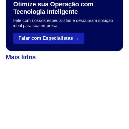
Otimize sua Operação com
Tecnologia Inteligente
Fale com nossos especialistas e descubra a solução
ideal para sua empresa.
Falar com Especialistas →
Mais lidos
Automação
,
Coleta de dados
Veja como o Zebra Workforce pode levar sua
empresa ao próximo patamar
A transformação digital no setor varejista, logístico e industrial
tem sido impulsionada por tecnologias que conectam, otimizam
e simplificam operações....