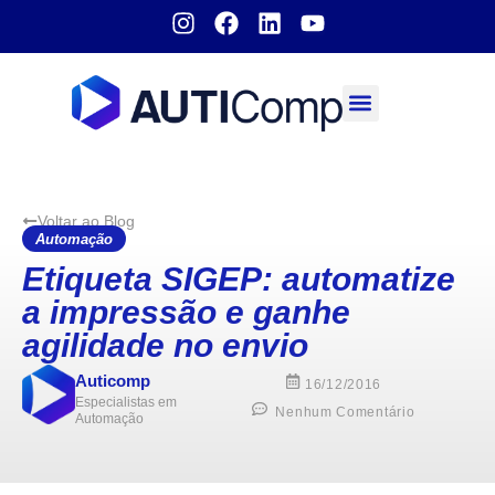
Sobre nós
Voltar ao Blog
Automação
Etiqueta SIGEP: automatize
a impressão e ganhe
agilidade no envio
Auticomp
16/12/2016
Especialistas em
Nenhum Comentário
Automação