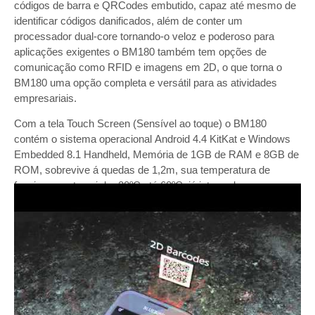
códigos de barra e QRCodes embutido, capaz até mesmo de
identificar códigos danificados, além de conter um
processador dual-core tornando-o veloz e poderoso para
aplicações exigentes o BM180 também tem opções de
comunicação como RFID e imagens em 2D, o que torna o
BM180 uma opção completa e versátil para as atividades
empresariais.
Com a tela Touch Screen (Sensível ao toque) o BM180
contém o sistema operacional Android 4.4 KitKat e Windows
Embedded 8.1 Handheld, Memória de 1GB de RAM e 8GB de
ROM, sobrevive á quedas de 1,2m, sua temperatura de
funcionamento vai de -20ºC até 60ºC, já integrado com
GPS, Câmera de foco automático de 8 mega pixels com flash
LED, e com Slot MicroSD acessível ao cliente para cartões de
memória removíveis de até 32G.
O BM180 é um premium Mobile Computer, robusto e
adequado para uso na indústria. Use com confiança o BM180
em condições hostis de trabalho e entenda porque um
pequeno acidente não pode interferir no seu funcionamento.