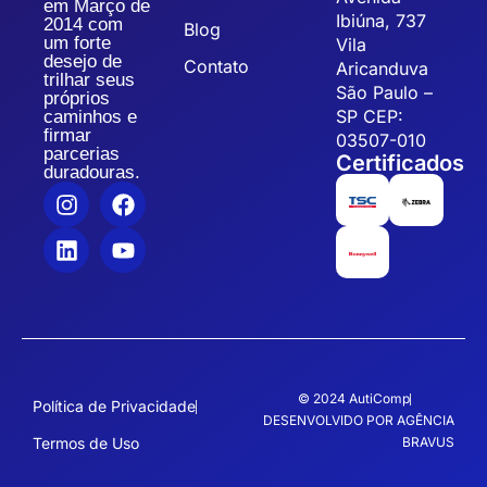
em Março de
Ibiúna, 737
2014 com
Blog
um forte
Vila
desejo de
Contato
Aricanduva
trilhar seus
São Paulo –
próprios
SP CEP:
caminhos e
firmar
03507-010
parcerias
Certificados
duradouras.
© 2024 AutiComp
Política de Privacidade
DESENVOLVIDO POR AGÊNCIA
Termos de Uso
BRAVUS