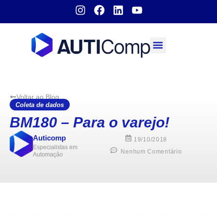
Sobre nós
Voltar ao Blog
Coleta de dados
BM180 – Para o varejo!
Auticomp
19/10/2018
Especialistas em
Nenhum Comentário
Automação