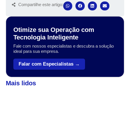
Compartilhe este artigo:
Otimize sua Operação com
Tecnologia Inteligente
Fale com nossos especialistas e descubra a solução
ideal para sua empresa.
Falar com Especialistas →
Mais lidos
Automação
,
Coleta de dados
Veja como o Zebra Workforce pode levar sua
empresa ao próximo patamar
A transformação digital no setor varejista, logístico e industrial
tem sido impulsionada por tecnologias que conectam, otimizam
e simplificam operações....