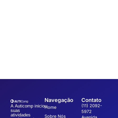
Automação
,
Coleta de dados
7 dicas para um Sistema de Gestão da
Qualidade
Sistematizar a gestão da qualidade possibilita a organização,
padronização e eficiência dos processos, refletindo na
qualidade dos produtos, redução dos custos operacionais...
Navegação
Contato
(11) 2092-
A Auticomp iniciou
Home
suas
5972
atividades
Sobre Nós
Avenida