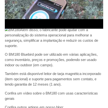
O BM180 vem preparado para operar por voz sobre IP,
incluindo push to talk que permite uma comunicação eficiente
entre os funcionários, seja um para um ou um para muitos
deles.
Além disso, o fabricante pode ajudar com a
personalização do sistema operacional para melhorar a
segurança, simplificar a implantação e reduzir os custos de
suporte.
O BM180 Bluebird pode ser utilizado em várias aplicações,
como inventário, preços e promoções, podendo ser usado
indoor ou outdoor (em campo).
Também está disponível leitor de tarja magnética incorporado
(item opcional) e suporte para pagamentos sem contato, e
tendo garantia de 12 meses (1 ano).
Confira um vídeo sobre o BM180 com usas características
gerais
Confira outros artigos em nosso blog: