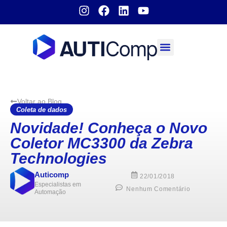
Sobre nós
Voltar ao Blog
Coleta de dados
Novidade! Conheça o Novo
Coletor MC3300 da Zebra
Technologies
Auticomp
22/01/2018
Especialistas em
Nenhum Comentário
Automação