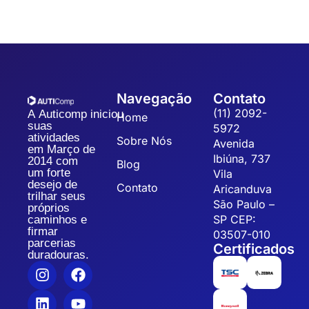
Navegação
Contato
(11) 2092-
A Auticomp iniciou
Home
suas
5972
atividades
Sobre Nós
Avenida
em Março de
Ibiúna, 737
2014 com
Blog
um forte
Vila
desejo de
Contato
Aricanduva
trilhar seus
São Paulo –
próprios
SP CEP:
caminhos e
firmar
03507-010
parcerias
Certificados
duradouras.