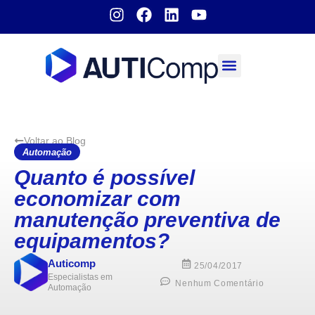
Sobre nós
Voltar ao Blog
Automação
Quanto é possível
economizar com
manutenção preventiva de
equipamentos?
Auticomp
25/04/2017
Especialistas em
Nenhum Comentário
Automação