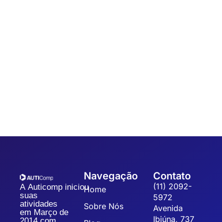
Automação
,
Coleta de dados
7 dicas para um Sistema de Gestão da
Qualidade
Sistematizar a gestão da qualidade possibilita a organização,
padronização e eficiência dos processos, refletindo na
qualidade dos produtos, redução dos custos operacionais...
Navegação
Contato
(11) 2092-
A Auticomp iniciou
Home
suas
5972
atividades
Sobre Nós
Avenida
em Março de
Ibiúna, 737
2014 com