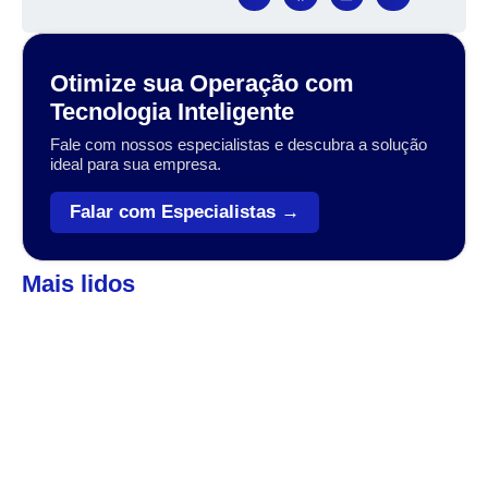
Otimize sua Operação com
Tecnologia Inteligente
Fale com nossos especialistas e descubra a solução
ideal para sua empresa.
Falar com Especialistas →
Mais lidos
Automação
,
Coleta de dados
Veja como o Zebra Workforce pode levar sua
empresa ao próximo patamar
A transformação digital no setor varejista, logístico e industrial
tem sido impulsionada por tecnologias que conectam, otimizam
e simplificam operações....