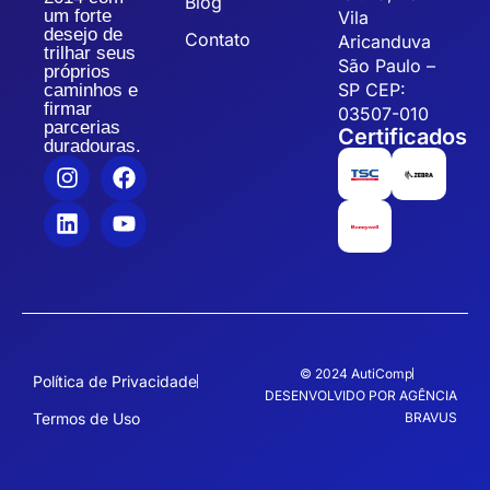
Blog
um forte
Vila
desejo de
Contato
Aricanduva
trilhar seus
São Paulo –
próprios
SP CEP:
caminhos e
firmar
03507-010
parcerias
Certificados
duradouras.
© 2024 AutiComp
Política de Privacidade
DESENVOLVIDO POR AGÊNCIA
Termos de Uso
BRAVUS