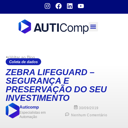
Sobre nós
Voltar ao Blog
Coleta de dados
ZEBRA LIFEGUARD –
SEGURANÇA E
PRESERVAÇÃO DO SEU
INVESTIMENTO
Auticomp
30/09/2019
Especialistas em
Nenhum Comentário
Automação