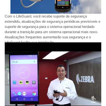
Com o LifeGuard, você recebe suporte de segurança
estendido, atualizações de segurança periódicas previsíveis e
suporte de segurança para o sistema operacional herdado
durante a transição para um sistema operacional mais novo.
Atualizações frequentes aumentarão sua segurança e o
LifeGuard facilita sua instalação.
Uma solução do Mobility DNA,
o LifeGuard está disponível
para Coletores de dados Zebra Android
selecionados com
um contrato de Zebra OneCare em vigor. Isso significa que
você poderá usá-los por mais tempo e com mais segurança
do que qualquer outro dispositivo do setor. O LifeGuard
oferece soluções de segurança e confiabilidade de software
que correspondem aos ciclos de vida do hardware
empresarial, simplificam as transições entre sistemas
operacionais e estendem seu investimento em tecnologia
produtiva.