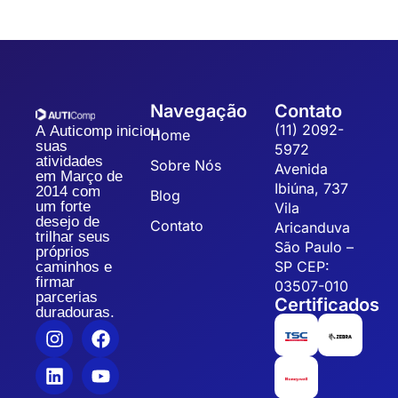
Navegação
Contato
(11) 2092-
A Auticomp iniciou
Home
suas
5972
atividades
Sobre Nós
Avenida
em Março de
Ibiúna, 737
2014 com
Blog
um forte
Vila
desejo de
Contato
Aricanduva
trilhar seus
São Paulo –
próprios
SP CEP:
caminhos e
firmar
03507-010
parcerias
Certificados
duradouras.