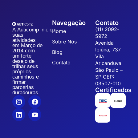
Navegação
Contato
(11) 2092-
A Auticomp iniciou
Home
suas
5972
atividades
Sobre Nós
Avenida
em Março de
Ibiúna, 737
2014 com
Blog
um forte
Vila
desejo de
Contato
Aricanduva
trilhar seus
São Paulo –
próprios
SP CEP:
caminhos e
firmar
03507-010
parcerias
Certificados
duradouras.