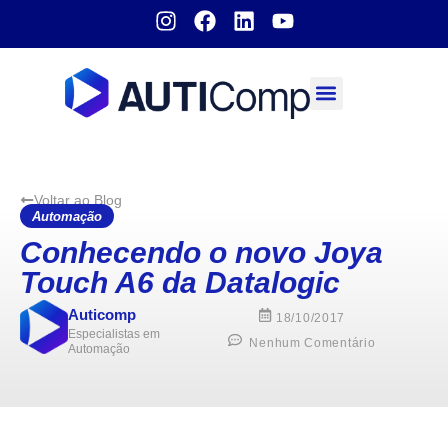
Sobre nós
Voltar ao Blog
Automação
Conhecendo o novo Joya
Touch A6 da Datalogic
Auticomp
18/10/2017
Especialistas em
Nenhum Comentário
Automação