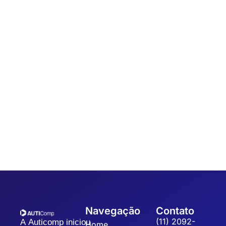
tem sido impulsionada por tecnologias que conectam, otimizam
e simplificam operações....
Automação
,
Coleta de dados
7 dicas para um Sistema de Gestão da
Qualidade
Sistematizar a gestão da qualidade possibilita a organização,
padronização e eficiência dos processos, refletindo na
qualidade dos produtos, redução dos custos operacionais...
Navegação
Contato
(11) 2092-
A Auticomp iniciou
Home