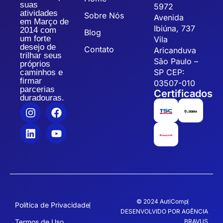
suas
5972
atividades
Sobre Nós
Avenida
em Março de
Ibiúna, 737
2014 com
Blog
um forte
Vila
desejo de
Contato
Aricanduva
trilhar seus
São Paulo –
próprios
SP CEP:
caminhos e
firmar
03507-010
parcerias
Certificados
duradouras.
© 2024 AutiComp
Política de Privacidade
DESENVOLVIDO POR AGÊNCIA
Termos de Uso
BRAVUS