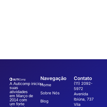
Automação
,
Coleta de dados
7 dicas para um Sistema de Gestão da
Qualidade
Sistematizar a gestão da qualidade possibilita a organização,
padronização e eficiência dos processos, refletindo na
qualidade dos produtos, redução dos custos operacionais...
Navegação
Contato
(11) 2092-
A Auticomp iniciou
Home
suas
5972
atividades
Sobre Nós
Avenida
em Março de
Ibiúna, 737
2014 com
Blog
um forte
Vila