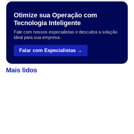
Otimize sua Operação com
Tecnologia Inteligente
Fale com nossos especialistas e descubra a solução
ideal para sua empresa.
Falar com Especialistas →
Mais lidos
Automação
,
Coleta de dados
Veja como o Zebra Workforce pode levar sua
empresa ao próximo patamar
A transformação digital no setor varejista, logístico e industrial
tem sido impulsionada por tecnologias que conectam, otimizam
e simplificam operações....