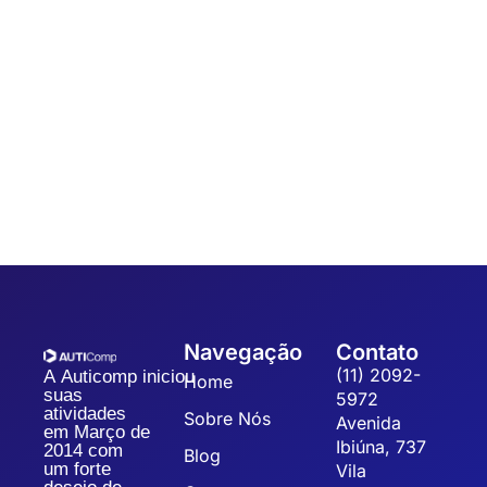
Automação
,
Coleta de dados
7 dicas para um Sistema de Gestão da
Qualidade
Sistematizar a gestão da qualidade possibilita a organização,
padronização e eficiência dos processos, refletindo na
qualidade dos produtos, redução dos custos operacionais...
Navegação
Contato
(11) 2092-
A Auticomp iniciou
Home
suas
5972
atividades
Sobre Nós
Avenida
em Março de
Ibiúna, 737
2014 com
Blog
um forte
Vila