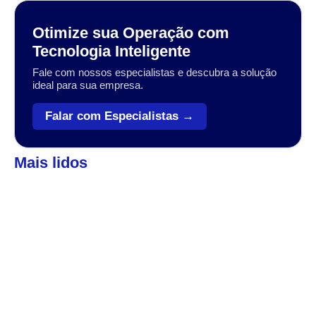
Otimize sua Operação com
Tecnologia Inteligente
Fale com nossos especialistas e descubra a solução
ideal para sua empresa.
Falar com Especialistas →
Mais lidos
Automação
,
Coleta de dados
Veja como o Zebra Workforce pode levar sua
empresa ao próximo patamar
A transformação digital no setor varejista, logístico e industrial
tem sido impulsionada por tecnologias que conectam, otimizam
e simplificam operações....