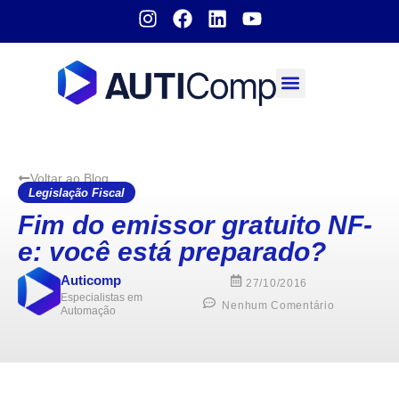
Sobre nós
Voltar ao Blog
Legislação Fiscal
Fim do emissor gratuito NF-
e: você está preparado?
Auticomp
27/10/2016
Especialistas em
Nenhum Comentário
Automação