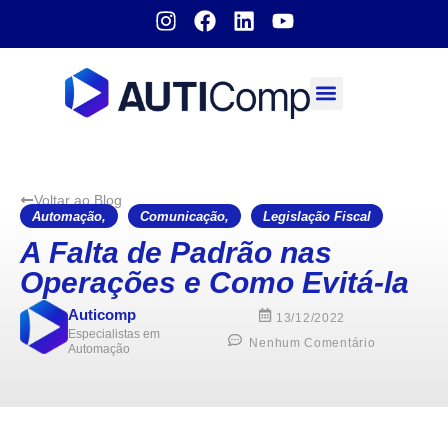
Sobre nós
Voltar ao Blog
Automação
,
Comunicação
,
Legislação Fiscal
A Falta de Padrão nas
Operações e Como Evitá-la
Auticomp
13/12/2022
Especialistas em
Nenhum Comentário
Automação