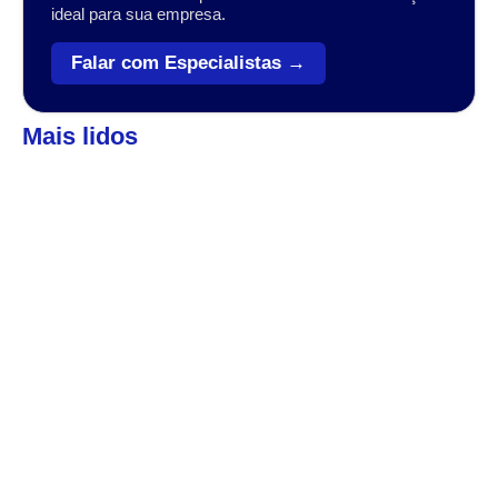
ideal para sua empresa.
Falar com Especialistas →
Mais lidos
Automação
,
Coleta de dados
Veja como o Zebra Workforce pode levar sua
empresa ao próximo patamar
A transformação digital no setor varejista, logístico e industrial
tem sido impulsionada por tecnologias que conectam, otimizam
e simplificam operações....
Automação
,
Coleta de dados
7 dicas para um Sistema de Gestão da
Qualidade
Sistematizar a gestão da qualidade possibilita a organização,