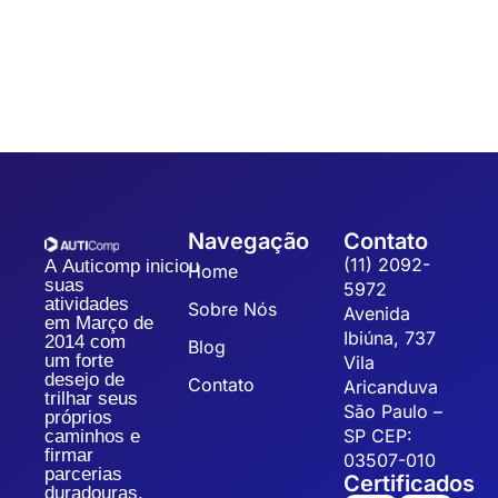
padronização e eficiência dos processos, refletindo na
qualidade dos produtos, redução dos custos operacionais...
Navegação
Contato
(11) 2092-
A Auticomp iniciou
Home
suas
5972
atividades
Sobre Nós
Avenida
em Março de
Ibiúna, 737
2014 com
Blog
um forte
Vila
desejo de
Contato
Aricanduva
trilhar seus
São Paulo –
próprios
SP CEP:
caminhos e
firmar
03507-010
parcerias
Certificados
duradouras.