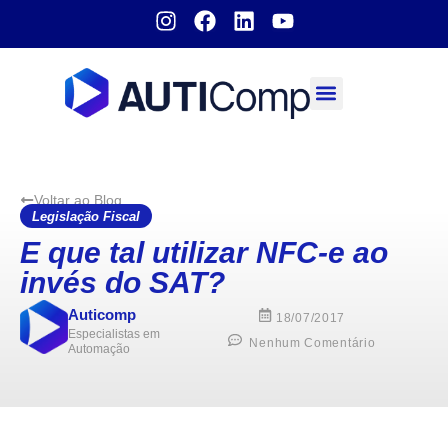
Sobre nós
Voltar ao Blog
Legislação Fiscal
E que tal utilizar NFC-e ao
invés do SAT?
Auticomp
18/07/2017
Especialistas em
Nenhum Comentário
Automação