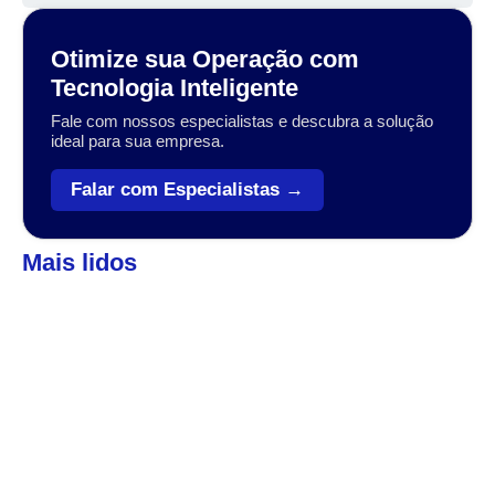
Otimize sua Operação com
Tecnologia Inteligente
Fale com nossos especialistas e descubra a solução
ideal para sua empresa.
Falar com Especialistas →
Mais lidos
Automação
,
Coleta de dados
Veja como o Zebra Workforce pode levar sua
empresa ao próximo patamar
A transformação digital no setor varejista, logístico e industrial
tem sido impulsionada por tecnologias que conectam, otimizam
e simplificam operações....