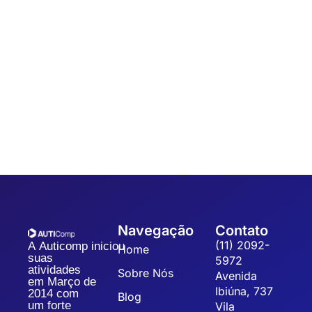
Automação
,
Coleta de dados
7 dicas para um Sistema de Gestão da
Qualidade
Sistematizar a gestão da qualidade possibilita a organização,
padronização e eficiência dos processos, refletindo na
qualidade dos produtos, redução dos custos operacionais...
Navegação
Contato
(11) 2092-
A Auticomp iniciou
Home
suas
5972
atividades
Sobre Nós
Avenida
em Março de
Ibiúna, 737
2014 com
Blog
um forte
Vila