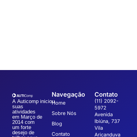
Automação
,
Coleta de dados
7 dicas para um Sistema de Gestão da
Qualidade
Sistematizar a gestão da qualidade possibilita a organização,
padronização e eficiência dos processos, refletindo na
qualidade dos produtos, redução dos custos operacionais...
Navegação
Contato
(11) 2092-
A Auticomp iniciou
Home
suas
5972
atividades
Sobre Nós
Avenida
em Março de
Ibiúna, 737
2014 com
Blog
um forte
Vila
desejo de
Contato
Aricanduva