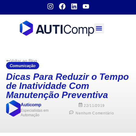
Sobre nós
Voltar ao Blog
Comunicação
Dicas Para Reduzir o Tempo
de Inatividade Com
Manutenção Preventiva
Auticomp
22/11/2019
Especialistas em
Nenhum Comentário
Automação