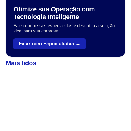
Otimize sua Operação com
Tecnologia Inteligente
Fale com nossos especialistas e descubra a solução
ideal para sua empresa.
Falar com Especialistas →
Mais lidos
Automação
,
Coleta de dados
Veja como o Zebra Workforce pode levar sua
empresa ao próximo patamar
A transformação digital no setor varejista, logístico e industrial
tem sido impulsionada por tecnologias que conectam, otimizam
e simplificam operações....