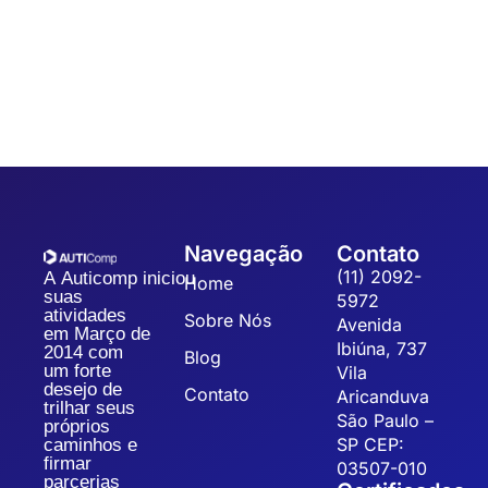
Sistematizar a gestão da qualidade possibilita a organização,
padronização e eficiência dos processos, refletindo na
qualidade dos produtos, redução dos custos operacionais...
Navegação
Contato
(11) 2092-
A Auticomp iniciou
Home
suas
5972
atividades
Sobre Nós
Avenida
em Março de
Ibiúna, 737
2014 com
Blog
um forte
Vila
desejo de
Contato
Aricanduva
trilhar seus
São Paulo –
próprios
SP CEP:
caminhos e
firmar
03507-010
parcerias