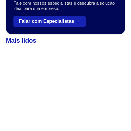
Fale com nossos especialistas e descubra a solução
ideal para sua empresa.
Falar com Especialistas →
Mais lidos
Automação
,
Coleta de dados
Veja como o Zebra Workforce pode levar sua
empresa ao próximo patamar
A transformação digital no setor varejista, logístico e industrial
tem sido impulsionada por tecnologias que conectam, otimizam
e simplificam operações....
Automação
,
Coleta de dados
7 dicas para um Sistema de Gestão da
Qualidade