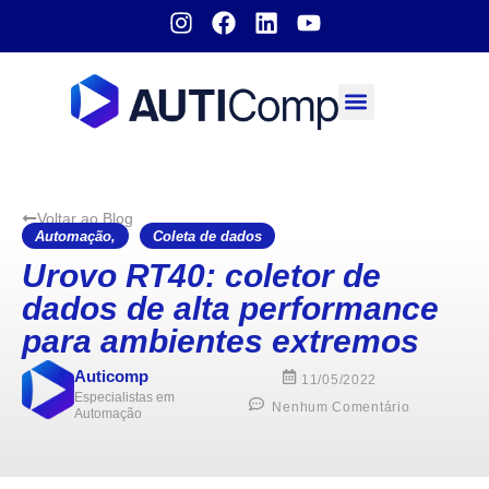
Sobre nós
Voltar ao Blog
Automação
,
Coleta de dados
Urovo RT40: coletor de
dados de alta performance
para ambientes extremos
Auticomp
11/05/2022
Especialistas em
Nenhum Comentário
Automação