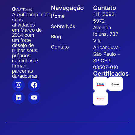
Navegação
Contato
(11) 2092-
A Auticomp iniciou
Home
suas
5972
atividades
Sobre Nós
Avenida
em Março de
Ibiúna, 737
2014 com
Blog
um forte
Vila
desejo de
Contato
Aricanduva
trilhar seus
São Paulo –
próprios
SP CEP:
caminhos e
firmar
03507-010
parcerias
Certificados
duradouras.