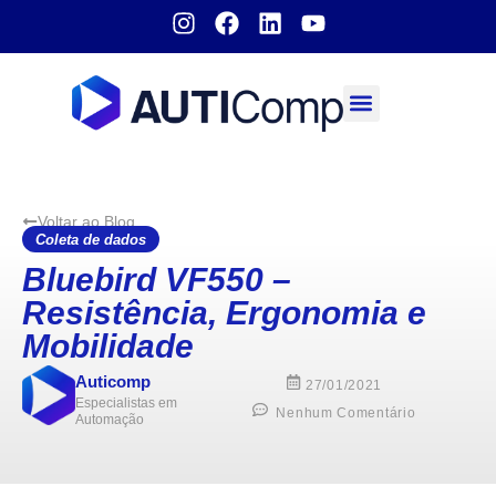
Sobre nós
Voltar ao Blog
Coleta de dados
Bluebird VF550 –
Resistência, Ergonomia e
Mobilidade
Auticomp
27/01/2021
Especialistas em
Nenhum Comentário
Automação