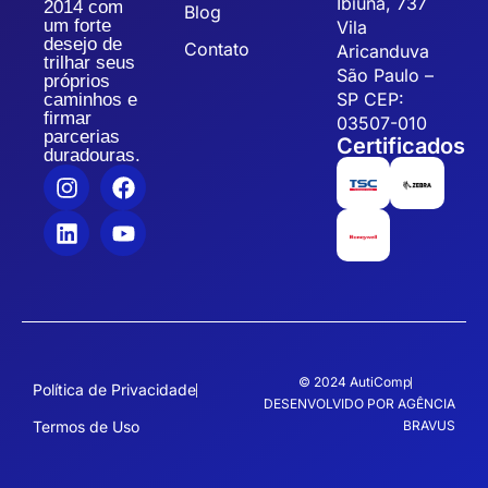
Ibiúna, 737
2014 com
Blog
um forte
Vila
desejo de
Contato
Aricanduva
trilhar seus
São Paulo –
próprios
SP CEP:
caminhos e
firmar
03507-010
parcerias
Certificados
duradouras.
© 2024 AutiComp
Política de Privacidade
DESENVOLVIDO POR AGÊNCIA
Termos de Uso
BRAVUS