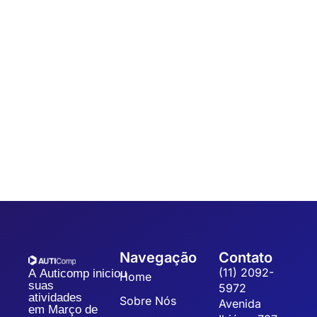
Automação
,
Coleta de dados
7 dicas para um Sistema de Gestão da
Qualidade
Sistematizar a gestão da qualidade possibilita a organização,
padronização e eficiência dos processos, refletindo na
qualidade dos produtos, redução dos custos operacionais...
Navegação
Contato
(11) 2092-
A Auticomp iniciou
Home
suas
5972
atividades
Sobre Nós
Avenida
em Março de