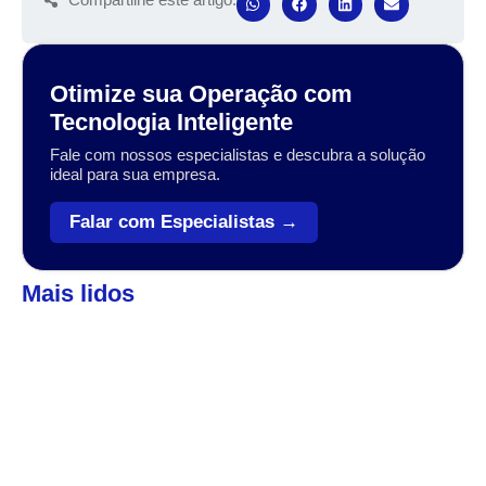
Otimize sua Operação com
Tecnologia Inteligente
Fale com nossos especialistas e descubra a solução
ideal para sua empresa.
Falar com Especialistas →
Mais lidos
Automação
,
Coleta de dados
Veja como o Zebra Workforce pode levar sua
empresa ao próximo patamar
A transformação digital no setor varejista, logístico e industrial
tem sido impulsionada por tecnologias que conectam, otimizam
e simplificam operações....