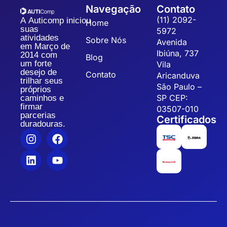
Navegação
Contato
(11) 2092-
A Auticomp iniciou
Home
suas
5972
atividades
Sobre Nós
Avenida
em Março de
Ibiúna, 737
2014 com
Blog
um forte
Vila
desejo de
Contato
Aricanduva
trilhar seus
São Paulo –
próprios
SP CEP:
caminhos e
firmar
03507-010
parcerias
Certificados
duradouras.