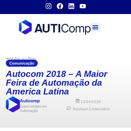
Sobre nós
Voltar ao Blog
Comunicação
Autocom 2018 – A Maior
Feira de Automação da
America Latina
Auticomp
11/04/2018
Especialistas em
Nenhum Comentário
Automação